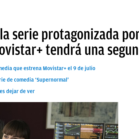
la serie protagonizada po
ovistar+ tendrá una segu
edia que estrena Movistar+ el 9 de julio
erie de comedia ‘Supernormal’
es dejar de ver