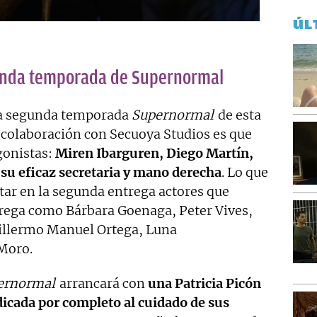
ÚL
unda temporada de Supernormal
la segunda temporada
Supernormal
de esta
colaboración con Secuoya Studios es que
gonistas:
Miren Ibarguren, Diego Martín,
, su eficaz secretaria y mano derecha
. Lo que
tar en la segunda entrega actores que
trega como Bárbara Goenaga, Peter Vives,
illermo Manuel Ortega, Luna
 Moro.
ernormal
arrancará con
una Patricia Picón
dicada por completo al cuidado de sus