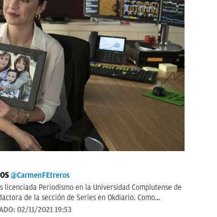
ROS
@CarmenFEtreros
 licenciada Periodismo en la Universidad Complutense de
dactora de la sección de Series en Okdiario. Como
n numerosos medios de comunicación como el diario ABC,
ZADO:
02/11/2021 19:53