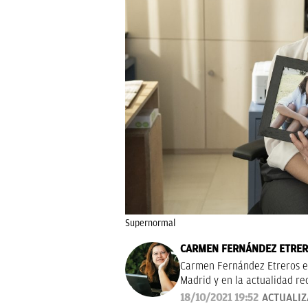
Supernormal
CARMEN FERNÁNDEZ ETRE
Carmen Fernández Etreros es
Madrid y en la actualidad re
periodista ha colaborado co
18/10/2021 19:52
ACTUALI