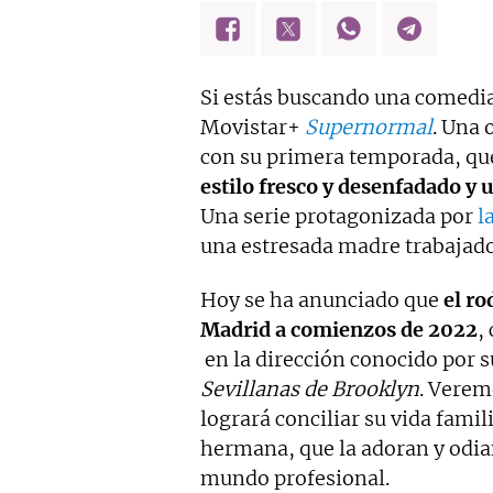
Informativos Telecinco o la
editorial como redactora, co
editorial Oberon 'Galdós, un e
Si estás buscando una comedia 
Movistar+
Supernormal
. Una 
con su primera temporada, que
estilo fresco y desenfadado y 
Una serie protagonizada por
l
una estresada madre trabajado
Hoy se ha anunciado que
el r
Madrid a comienzos de 2022
,
en la dirección conocido por 
Sevillanas de Brooklyn
. Verem
logrará conciliar su vida famil
hermana, que la adoran y odia
mundo profesional.