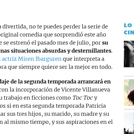
 Gaceta Complutense. Ha trabajado también en el sector
rrectora y editora. Autora de las novelas gráficas de la
scritor en Madrid' y 'Emilia, de la oscuridad a la luz'.
LO
divertida, no te puedes perder la serie de
CI
original comedia que sorprendió este año
 se estrenó el pasado mes de julio, por
su
unas situaciones absurdas y desternillantes
.
a actriz Miren Ibarguren
que interpreta a
ra que siempre quiere ser la mejor en todo.
odaje de la segunda temporada arrancará en
 con la incorporación de Vicente Villanueva
su trabajo en ficciones como
Toc Toc
y
os si en esta segunda temporada Patricia
iar sus tres hijos, su marido, su madre y su
n al mismo tiempo, y sus aspiraciones en el