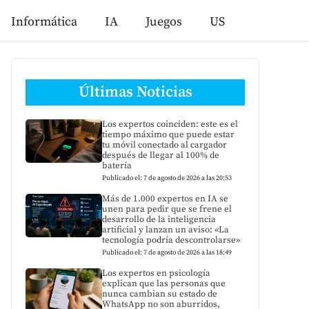
Informática
IA
Juegos
US
Últimas Noticias
Los expertos coinciden: este es el
tiempo máximo que puede estar
tu móvil conectado al cargador
después de llegar al 100% de
batería
Publicado el: 7 de agosto de 2026 a las 20:53
Más de 1.000 expertos en IA se
unen para pedir que se frene el
desarrollo de la inteligencia
artificial y lanzan un aviso: «La
tecnología podría descontrolarse»
Publicado el: 7 de agosto de 2026 a las 18:49
Los expertos en psicología
explican que las personas que
nunca cambian su estado de
WhatsApp no son aburridos,