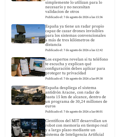
simplemente lo utilizan para lo
necesario y no necesitan
validacion de otros
Publicado el: 7 de agosto de 2026 a las 15:36
España ya tiene un radar propio
capaz de cazar drones invisibles
para los sistemas convencionales
a más de tres kilómetros de
distancia
Publicado el: 7 de agosto de 2026 a las 12:42
Los expertos revelan si tu teléfono
te escucha y explican qué
configuración debes aplicar para
proteger tu privacidad
Publicado el: 7 de agosto de 2026 a las 09:38
España despliega el sistema
antidrón Aracne, con radar de
hasta 15 km de alcance, dentro de
un programa de 30,24 millones de
euros
Publicado el: 7 de agosto de 2026 a las 08:01
Científicos del MIT desarrollan un
robot con memoria en tiempo real
y a largo plazo mediante un
sistema de Inteligencia Artificial