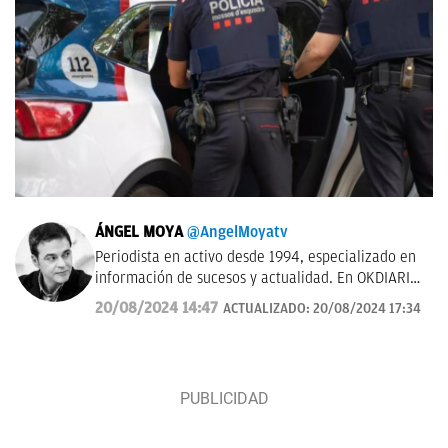
ÁNGEL MOYA
@AngelMoyatv
Periodista en activo desde 1994, especializado en
información de sucesos y actualidad. En OKDIARIO
desde el año 2018. Fui redactor del Diario de Las
20/08/2024 14:47
ACTUALIZADO:
20/08/2024 17:34
Palmas, pasé por los Informativos de Telecinco, me
ocupé de sucesos en Telemadrid hasta el 2006, fui
prescriptor en plató de sucesos y actualidad para
Las Mañanas de Cuatro y el Programa de Ana Rosa
hasta el año 2019 y desde entonces colaboro con
TVE. Desde hace dos años, también me puedes
escuchar en el programa Por Fin de Onda Cero en