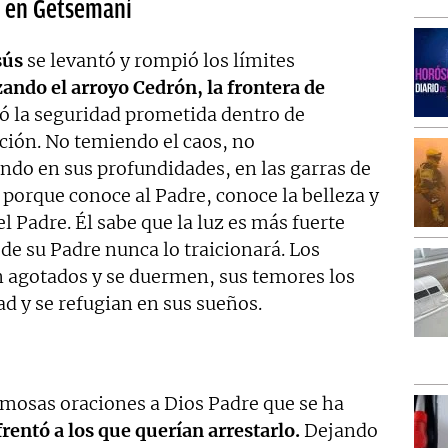
to en Getsemaní
sús
se levantó y rompió los límites
ando el arroyo Cedrón, la frontera de
ó la seguridad prometida dentro de
ación
.
No temiendo el caos, no
ndo en sus profundidades, en las garras de
 porque conoce al Padre, conoce la belleza y
el Padre.
Él sabe que la luz es más fuerte
 de su Padre nunca lo traicionará.
Los
án agotados y se duermen, sus temores los
dad y se refugian en sus sueños.
mosas oraciones a Dios Padre que se ha
frentó a los que querían arrestarlo.
Dejando