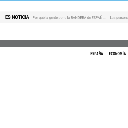
ES NOTICIA
P
or qué la gente pone la BANDERA de ESPAÑA en el balcón
ESPAÑA
ECONOMÍA