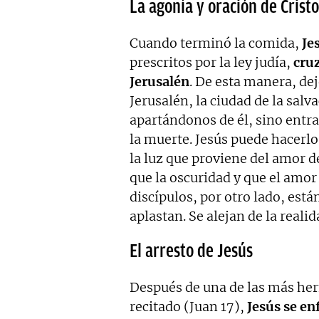
La agonía y oración de Cris
Cuando terminó la comida,
Je
prescritos por la ley judía,
cruz
Jerusalén
.
De esta manera, dej
Jerusalén, la ciudad de la salv
apartándonos de él, sino entra
la muerte.
Jesús puede hacerlo
la luz que proviene del amor d
que la oscuridad y que el amor
discípulos, por otro lado, est
aplastan.
Se alejan de la reali
El arresto de Jesús
Después de una de las más her
recitado (Juan 17),
Jesús se en