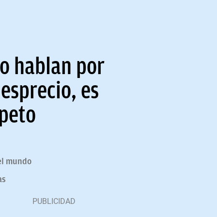
no hablan por
esprecio, es
speto
 el mundo
as