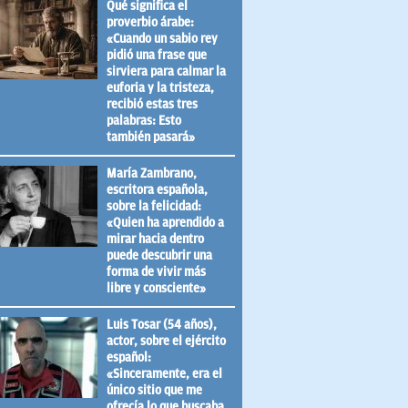
Qué significa el
proverbio árabe:
«Cuando un sabio rey
pidió una frase que
sirviera para calmar la
euforia y la tristeza,
recibió estas tres
palabras: Esto
también pasará»
María Zambrano,
escritora española,
sobre la felicidad:
«Quien ha aprendido a
mirar hacia dentro
puede descubrir una
forma de vivir más
libre y consciente»
Luis Tosar (54 años),
actor, sobre el ejército
español:
«Sinceramente, era el
único sitio que me
ofrecía lo que buscaba