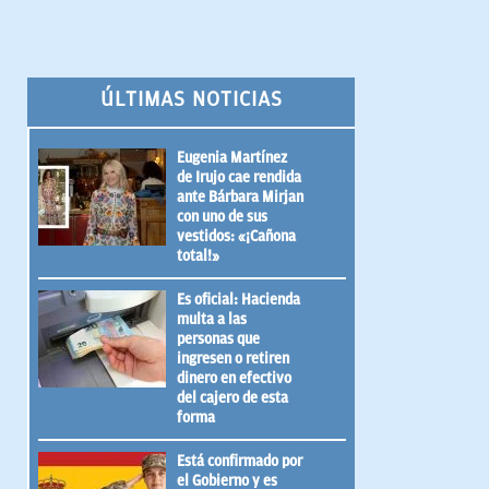
ÚLTIMAS NOTICIAS
Eugenia Martínez
de Irujo cae rendida
ante Bárbara Mirjan
con uno de sus
vestidos: «¡Cañona
total!»
Es oficial: Hacienda
multa a las
personas que
ingresen o retiren
dinero en efectivo
del cajero de esta
forma
Está confirmado por
el Gobierno y es