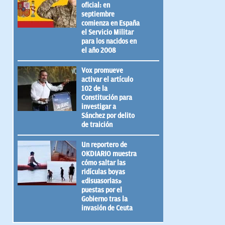
oficial: en
septiembre
comienza en España
el Servicio Militar
para los nacidos en
el año 2008
Vox promueve
activar el artículo
102 de la
Constitución para
investigar a
Sánchez por delito
de traición
Un reportero de
OKDIARIO muestra
cómo saltar las
ridículas boyas
«disuasorias»
puestas por el
Gobierno tras la
invasión de Ceuta