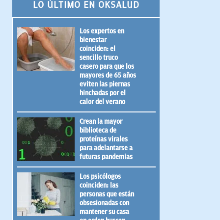
LO ÚLTIMO EN OKSALUD
Los expertos en
bienestar
coinciden: el
sencillo truco
casero para que los
mayores de 65 años
eviten las piernas
hinchadas por el
calor del verano
Crean la mayor
biblioteca de
proteínas virales
para adelantarse a
futuras pandemias
Los psicólogos
coinciden: las
personas que están
obsesionadas con
mantener su casa