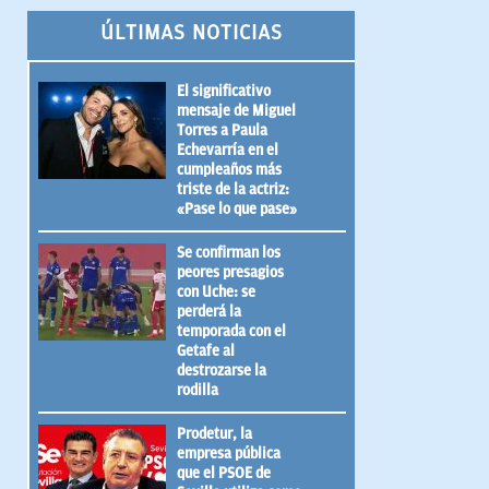
ÚLTIMAS NOTICIAS
El significativo
mensaje de Miguel
Torres a Paula
Echevarría en el
cumpleaños más
triste de la actriz:
«Pase lo que pase»
Se confirman los
peores presagios
con Uche: se
perderá la
temporada con el
Getafe al
destrozarse la
rodilla
Prodetur, la
empresa pública
que el PSOE de