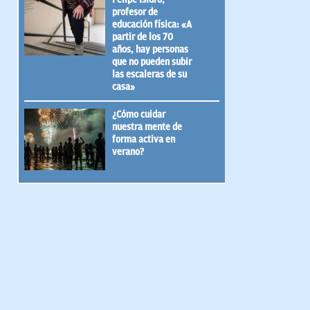
profesor de
educación física: «A
partir de los 70
años, hay personas
que no pueden subir
las escaleras de su
casa»
¿Cómo cuidar
nuestra mente de
forma activa en
verano?