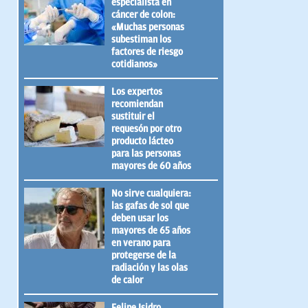
especialista en
cáncer de colon:
«Muchas personas
subestiman los
factores de riesgo
cotidianos»
Los expertos
recomiendan
sustituir el
requesón por otro
producto lácteo
para las personas
mayores de 60 años
No sirve cualquiera:
las gafas de sol que
deben usar los
mayores de 65 años
en verano para
protegerse de la
radiación y las olas
de calor
Felipe Isidro,