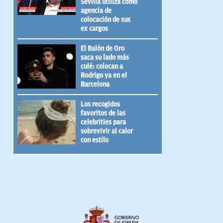
Sevilla utiliza como
agencia de
colocación de sus
ex cargos
El Balón de Oro
saca su lado más
culé: colocan a
Rodrigo ya en el
Barcelona
Los recogidos
favoritos de las
celebrities para
sobrevivir al calor
con estilo