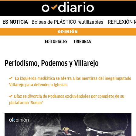
ES NOTICIA
Bolsas de PLÁSTICO reutilizables
REFLEXIÓN 
OPINIÓN
EDITORIALES
TRIBUNAS
Periodismo, Podemos y Villarejo
La izquierda mediática se aferra a las mentiras del megaimputado
Villarejo para defender a Iglesias
Díaz se divorcia de Podemos excluyéndoles por completo de su
plataforma ‘Sumar’