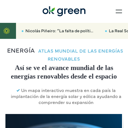
Nicolás Piñeiro: “La falta de políticas forestales ha sido la gasolina que ha arrasado media provincia”
La Real Sociedad Canina avisa:
ENERGÍA
ATLAS MUNDIAL DE LAS ENERGÍAS
RENOVABLES
Así se ve el avance mundial de las
energías renovables desde el espacio
Un mapa interactivo muestra en cada país la
implantación de la energía solar y eólica ayudando a
comprender su expansión