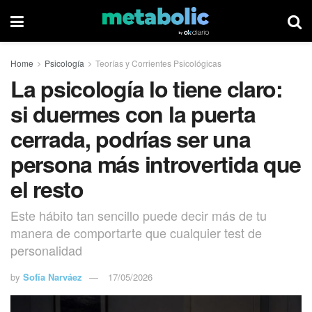
Home
Psicología
Teorías y Corrientes Psicológicas
La psicología lo tiene claro:
si duermes con la puerta
cerrada, podrías ser una
persona más introvertida que
el resto
Este hábito tan sencillo puede decir más de tu
manera de comportarte que cualquier test de
personalidad
by
Sofía Narváez
17/05/2026