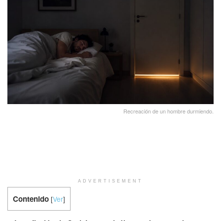
Recreación de un hombre durmiendo.
ADVERTISEMENT
Contenido
[
Ver
]