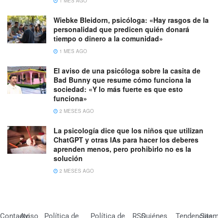
1 MES AGO
Wiebke Bleidorn, psicóloga: «Hay rasgos de la
personalidad que predicen quién donará
tiempo o dinero a la comunidad»
1 MES AGO
El aviso de una psicóloga sobre la casita de
Bad Bunny que resume cómo funciona la
sociedad: «Y lo más fuerte es que esto
funciona»
2 MESES AGO
La psicología dice que los niños que utilizan
ChatGPT y otras IAs para hacer los deberes
aprenden menos, pero prohibirlo no es la
solución
2 MESES AGO
Contacto
Aviso
Política de
Política de
RSS
Quiénes
Tendencias
Site