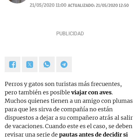
redacción de guías y manuales didácticos, textos
21/05/2020 11:00
ACTUALIZADO:
21/05/2020 12:50
promocionales, campañas publicitarias y de
marketing, artículos de opinión, relatos y guiones,
y proyectos empresariales de todo tipo que
requieran de textos con un contenido de calidad,
bien documentado y revisado, así como a la
curación y depuración de textos. Estoy en
permanente crecimiento personal y profesional, y
abierto a nuevas colaboraciones.
Perros y gatos son turistas más frecuentes,
pero también es posible
viajar con aves
.
Muchos quienes tienen a un amigo con plumas
para que les sirva de compañía no están
dispuestos a dejar a su compañero atrás al salir
de vacaciones. Cuando este es el caso, se deben
revisar una serie de
pautas antes de decidir si