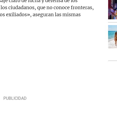
aje claro de lucha y defensa de los
 los ciudadanos, que no conoce fronteras,
nos exiliados», aseguran las mismas