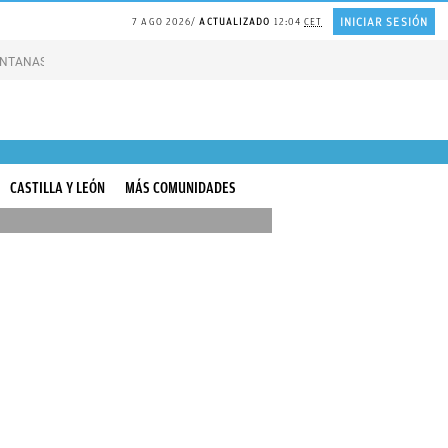
INICIAR SESIÓN
7 AGO 2026
ACTUALIZADO
12:04
CET
VENTANAS
REFLEXIÓN Octavio Paz
REFLEXIÓN Antonio Escohotado
Nuevas A
CASTILLA Y LEÓN
MÁS COMUNIDADES