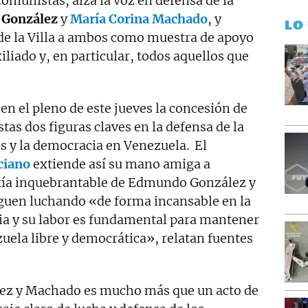
comunistas, alza la voz en defensa de la
González
y
María Corina Machado
, y
LO
de la Villa a ambos como muestra de apoyo
iliado y, en particular, todos aquellos que
en el pleno de este jueves la concesión de
tas dos figuras claves en la defensa de la
s y la democracia en Venezuela. El
ciano
extiende así su mano amiga a
ntía inquebrantable de Edmundo González y
guen luchando «de forma incansable en la
icia y su labor es fundamental para mantener
uela libre y democrática», relatan fuentes
ez y Machado es mucho más que un acto de