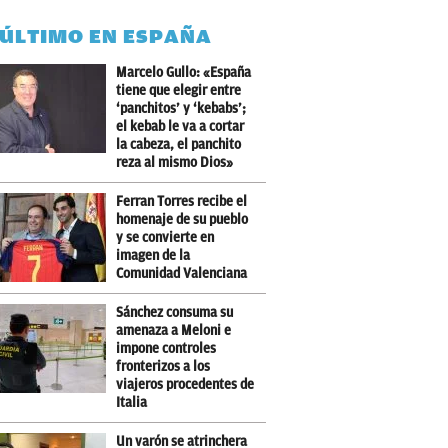
 ÚLTIMO EN ESPAÑA
Marcelo Gullo: «España
tiene que elegir entre
‘panchitos’ y ‘kebabs’;
el kebab le va a cortar
la cabeza, el panchito
reza al mismo Dios»
Ferran Torres recibe el
homenaje de su pueblo
y se convierte en
imagen de la
Comunidad Valenciana
Sánchez consuma su
amenaza a Meloni e
impone controles
fronterizos a los
viajeros procedentes de
Italia
Un varón se atrinchera