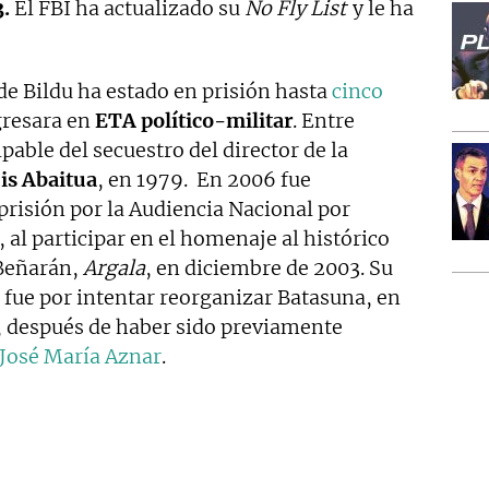
3.
El FBI ha actualizado su
No Fly List
y le ha
de Bildu ha estado en prisión hasta
cinco
gresara en
ETA político-militar
. Entre
able del secuestro del director de la
is Abaitua
, en 1979. En 2006 fue
risión por la Audiencia Nacional por
 al participar en el homenaje al histórico
Beñarán,
Argala
, en diciembre de 2003. Su
 fue por intentar reorganizar Batasuna, en
, después de haber sido previamente
José María Aznar
.