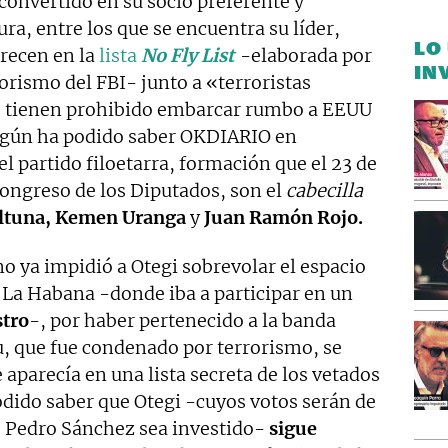
convertido en su socio preferente y
ra, entre los que se encuentra su líder,
LO
recen en la
lista
No Fly List
-elaborada por
IN
orismo del FBI- junto a «terroristas
e tienen prohibido embarcar rumbo a EEUU
 Según ha podido saber OKDIARIO en
del partido filoetarra, formación que el 23 de
 Congreso de los Diputados, son el
cabecilla
Altuna, Kemen Uranga
y
Juan Ramón Rojo.
o ya impidió a Otegi sobrevolar el espacio
a La Habana -donde iba a participar en un
stro
-, por haber pertenecido a la banda
du, que fue condenado por terrorismo, se
parecía en una lista secreta de los vetados
odido saber que Otegi -cuyos votos serán de
 Pedro Sánchez sea investido-
sigue