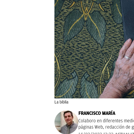
La biblia
FRANCISCO MARÍA
Colaboro en diferentes medios
páginas Web, redacción de g
campañas publicitarias y de m