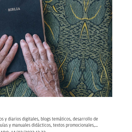
 y diarios digitales, blogs temáticos, desarrollo de
uías y manuales didácticos, textos promocionales,
arketing, artículos de opinión, relatos y guiones, y