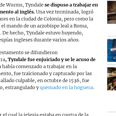
d de Worms, Tyndale
se dispuso a trabajar en
mento al inglés.
Una vez terminada, logró
res en la ciudad de Colonia, pero como la
 el mando de un arzobispo leal a Roma,
. De hecho, Tyndale estuvo huyendo,
espías ingleses durante varios años.
Testamento se difundieron
rra
, Tyndale fue enjuiciado y se le acuso de
a había comenzado a trabajar en la
ento, fue traicionado y capturado por las
hallado culpable, en octubre de 1536, fue
lo, estrangulado y
quemado en la hoguera
.
l cual la iglesia estaba en contra de la