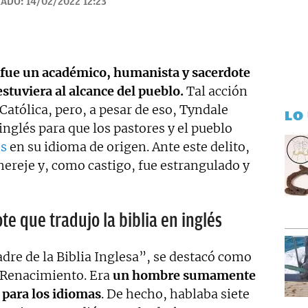
ZADO:
14/02/2022 12:23
todo tipo que requieran de textos con un contenido de
revisado, así como a la curación y depuración de textos.
ento personal y profesional, y abierto a nuevas
fue un académico, humanista y sacerdote
estuviera al alcance del pueblo.
Tal acción
 Católica, pero, a pesar de eso, Tyndale
LO
inglés para que los pastores y el pueblo
os
en su idioma de origen. Ante este delito,
 hereje y, como castigo, fue estrangulado y
te que tradujo la biblia en inglés
dre de la Biblia Inglesa”, se destacó como
l Renacimiento. Era
un hombre sumamente
 para los idiomas
. De hecho, hablaba siete