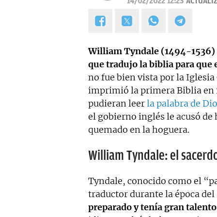
14/02/2022 12:23
ACTUALI
proyectos empresariales de 
calidad, bien documentado y 
Estoy en permanente crecimi
colaboraciones.
William Tyndale (1494-1536) 
que tradujo la biblia para que 
no fue bien vista por la Iglesia
imprimió la primera Biblia en 
pudieran leer
la palabra de Di
el gobierno inglés le acusó de
quemado en la hoguera.
William Tyndale: el sacerdo
Tyndale, conocido como el “pa
traductor durante la época de
preparado y tenía gran talento