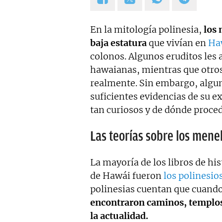
Estoy en permanente crecimi
colaboraciones.
En la mitología polinesia,
los 
baja estatura
que vivían en
Ha
colonos. Algunos eruditos les a
hawaianas, mientras que otros
realmente. Sin embargo, algu
suficientes evidencias de su ex
tan curiosos y de dónde proce
Las teorías sobre los men
La mayoría de los libros de hi
de Hawái fueron
los polinesio
polinesias cuentan que cuando
encontraron caminos, templos 
la actualidad.