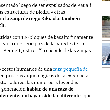
sentado luego de ser expulsados de Kaua’i.
as estructuras de piedra y otras
omo
la zanja de riego Kīkīaola, también
ch.
stidas con 120 bloques de basalto finamente
nean a unos 200 pies de la pared exterior.
 Bennett, esta es “la cúspide de las zanjas
do restos humanos de una
raza pequeña de
ten pruebas arqueológicas de la existencia
storiadores, las numerosas leyendas
n generación
hablan de una raza de
lemente, no hayan sido tan diferente
s que