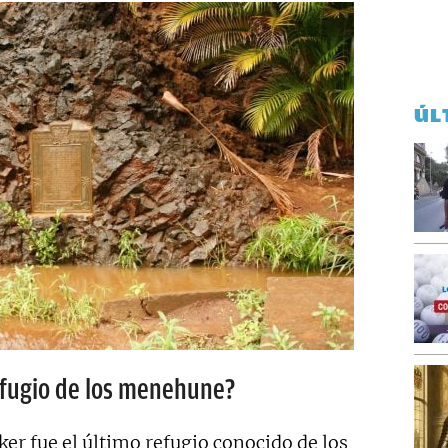
ÚL
refugio de los menehune?
ker fue el último refugio conocido de los