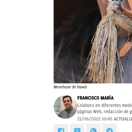
Menehune de Hawái
FRANCISCO MARÍA
Colaboro en diferentes medios
páginas Web, redacción de g
campañas publicitarias y de m
21/06/2022 10:45
ACTUALI
proyectos empresariales de 
calidad, bien documentado y 