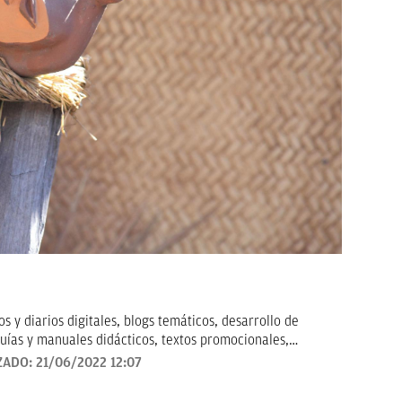
 y diarios digitales, blogs temáticos, desarrollo de
uías y manuales didácticos, textos promocionales,
arketing, artículos de opinión, relatos y guiones, y
ZADO:
21/06/2022 12:07
todo tipo que requieran de textos con un contenido de
revisado, así como a la curación y depuración de textos.