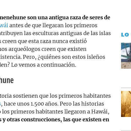
ento personal y profesional, y abierto a nuevas
menehune son una antigua raza de seres de
wái
antes de que llegaran los primeros
tribuyen las esculturas antiguas de las islas
LO
 creen que esta raza nunca existió
nos arqueólogos creen que existen
istencia. Pero, ¿quiénes son estos isleños
den? Lo vemos a continuación.
ehune
storia sostienen que los primeros habitantes
s
, hace unos 1.500 años. Pero las historias
 los primeros habitantes llegaron a Hawái,
y otras construcciones, las que existen en