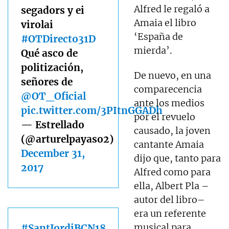
Alfred le regaló a
segadors y ei
Amaia el libro
virolai
‘España de
#OTDirecto31D
mierda’.
Qué asco de
politización,
De nuevo, en una
señores de
comparecencia
@OT_Oficial
ante los medios
pic.twitter.com/3PItnGGADh
por el revuelo
— Estrellado
causado, la joven
(@arturelpayaso2)
cantante Amaia
December 31,
dijo que, tanto para
2017
Alfred como para
ella, Albert Pla –
autor del libro–
era un referente
musical para
#SantJordiBCN18