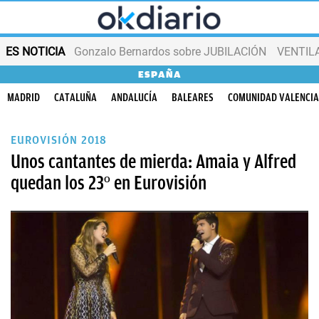
ES NOTICIA
Gonzalo Bernardos sobre JUBILACIÓN
VENTIL
ESPAÑA
MADRID
CATALUÑA
ANDALUCÍA
BALEARES
COMUNIDAD VALENCI
EUROVISIÓN 2018
Unos cantantes de mierda: Amaia y Alfred
quedan los 23º en Eurovisión