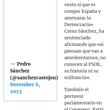
«esto sí que es
romper España y
amenazar la
Democracia».
Como Sánchez, ha
sentenciado
afirmando que «si
piensan que van a
amedrentarnos, no
— Pedro
conocen al PSOE,
Sánchez
su historia ni su
(@sanchezcastejon)
militancia».
November 6,
También el
2023
portavoz
parlamentario en
el Congreso, Patxi