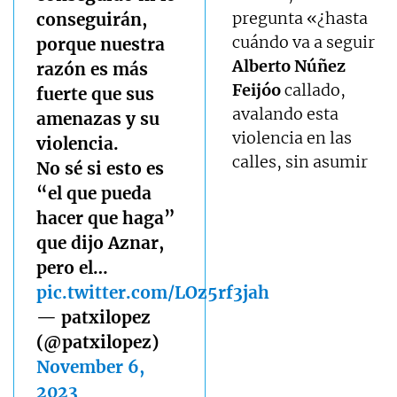
pregunta «¿hasta
conseguirán,
cuándo va a seguir
porque nuestra
Alberto Núñez
razón es más
Feijóo
callado,
fuerte que sus
avalando esta
amenazas y su
violencia en las
violencia.
calles, sin asumir
No sé si esto es
“el que pueda
hacer que haga”
que dijo Aznar,
pero el…
pic.twitter.com/LOz5rf3jah
— patxilopez
(@patxilopez)
November 6,
2023