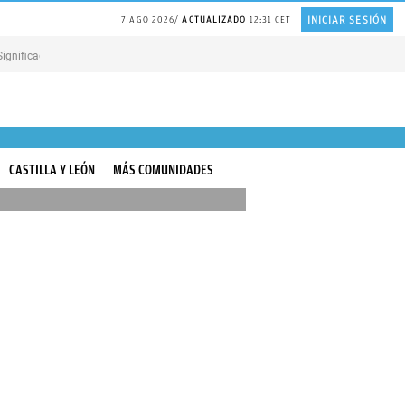
INICIAR SESIÓN
7 AGO 2026
ACTUALIZADO
12:31
CET
Significado proverbio CHINO
Cargar el móvil cuando no hay ELECTRICIDAD
CON
CASTILLA Y LEÓN
MÁS COMUNIDADES