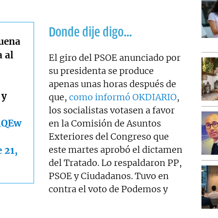
Donde dije digo…
Buena
 al
El giro del PSOE anunciado por
su presidenta se produce
apenas unas horas después de
 y
que,
como informó OKDIARIO
,
los socialistas votasen a favor
T1QEw
en la Comisión de Asuntos
Exteriores del Congreso que
este martes aprobó el dictamen
 21,
del Tratado. Lo respaldaron PP,
PSOE y Ciudadanos. Tuvo en
contra el voto de Podemos y