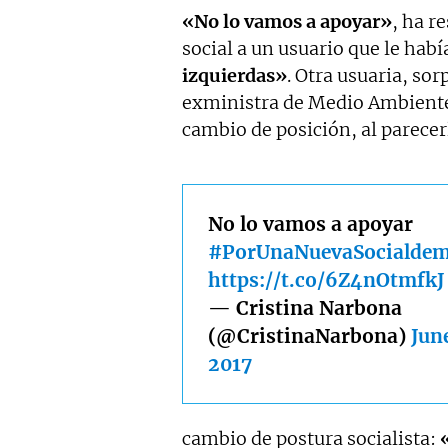
«No lo vamos a apoyar»
, ha r
social a un usuario que le hab
izquierdas»
. Otra usuaria, sor
exministra de Medio Ambiente,
cambio de posición, al parece
No lo vamos a apoyar
#PorUnaNuevaSocialdem
https://t.co/6Z4nOtmfkJ
— Cristina Narbona
(@CristinaNarbona)
Jun
2017
cambio de postura socialista: