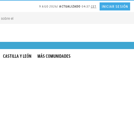
INICIAR SESIÓN
9 AGO 2026
ACTUALIZADO
04:37
CET
s sobre el PASEO de los PERROS
Modo «seco» del AIRE acondicionado
NOMBRES
CASTILLA Y LEÓN
MÁS COMUNIDADES