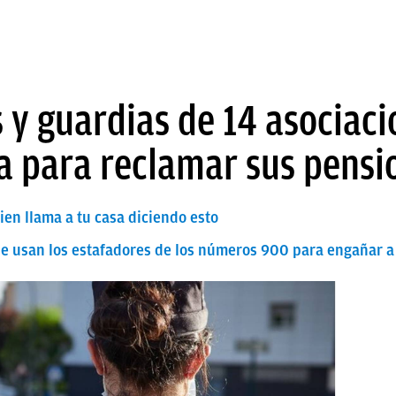
 y guardias de 14 asociac
a para reclamar sus pensi
guien llama a tu casa diciendo esto
ue usan los estafadores de los números 900 para engañar a