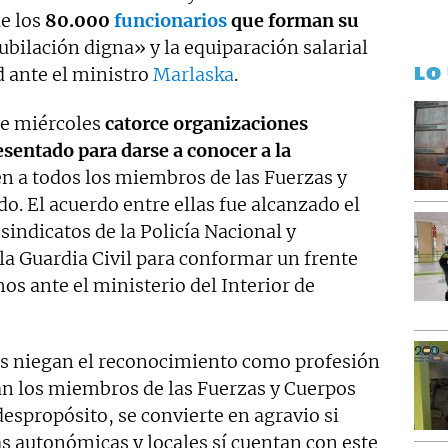
e los
80.000
funcionarios
que forman su
bilación digna» y la equiparación salarial
LO
d ante el ministro
Marlaska
.
te miércoles
catorce organizaciones
esentado para darse a conocer a la
én a todos los miembros de las Fuerzas y
o. El acuerdo entre ellas fue alcanzado el
sindicatos de la Policía Nacional y
la Guardia Civil para conformar un frente
os ante el ministerio del Interior de
es niegan el reconocimiento como profesión
tan los miembros de las Fuerzas y Cuerpos
espropósito, se convierte en agravio si
s autonómicas y locales sí cuentan con este