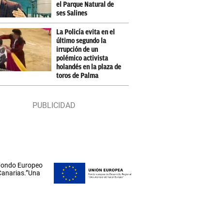
el Parque Natural de
ses Salines
La Policía evita en el
último segundo la
irrupción de un
polémico activista
holandés en la plaza de
toros de Palma
 Fondo Europeo
 Canarias.”Una