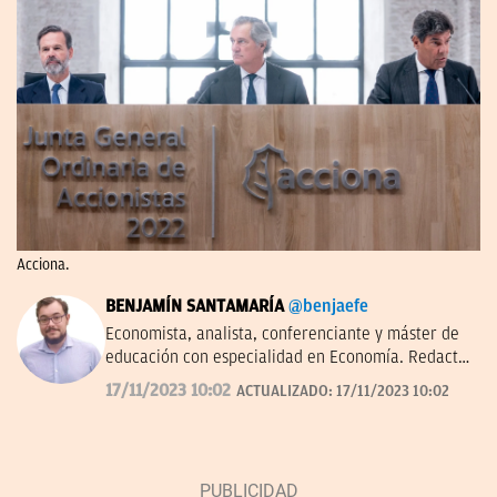
Acciona.
BENJAMÍN SANTAMARÍA
@benjaefe
Economista, analista, conferenciante y máster de
educación con especialidad en Economía. Redactor
de economía y empresas en OKDIARIO y autor de
17/11/2023 10:02
ACTUALIZADO:
17/11/2023 10:02
'La economía a través del tiempo' en el Instituto
Juan de Mariana. Miembro de la junta directiva del
Centro Diego de Covarrubias.