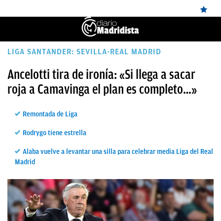
ÚLTIMAS
LIGA SANTANDER: SEVILLA-REAL MADRID
NOTICIAS
Ancelotti tira de ironía: «Si llega a sacar
roja a Camavinga el plan es completo…»
REAL
MADRID
Remontada de Liga
BALONCESTO
Rodrygo tiene estrella
CANTERA
Alaba vuelve a levantar una silla para celebrar media Liga del Real
FICHAJES
Madrid
DIRECTO
FEMENINO
PAPARAZZI