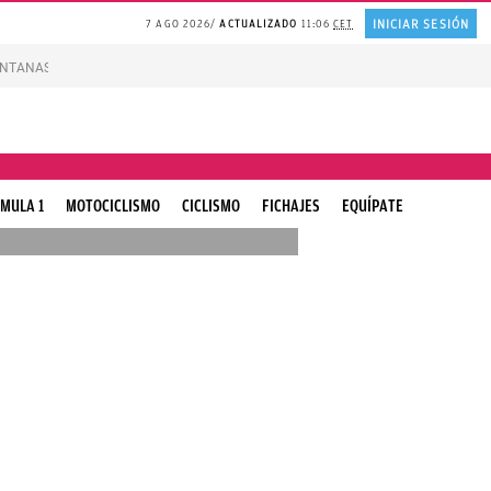
INICIAR SESIÓN
7 AGO 2026
ACTUALIZADO
11:06
CET
VENTANAS
REFLEXIÓN Octavio Paz
REFLEXIÓN Antonio Escohotado
Nuevas A
MULA 1
MOTOCICLISMO
CICLISMO
FICHAJES
EQUÍPATE