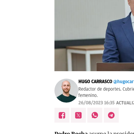
HUGO CARRASCO
@hugocar
Redactor de deportes. Cubri
femenino.
26/08/2023 16:35
ACTUALI
Pedro Rocha
asume la presiden