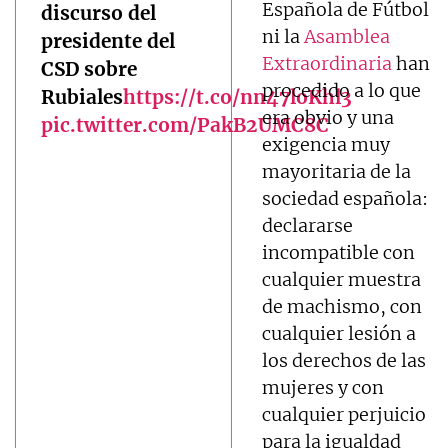
Española de Fútbol
discurso del
ni la
Asamblea
presidente del
Extraordinaria
han
CSD sobre
procedido a lo que
Rubiales
https://t.co/nn47loKhl3
era obvio y una
pic.twitter.com/PakB2UMC8C
exigencia muy
mayoritaria de la
sociedad española:
declararse
incompatible con
cualquier muestra
de machismo, con
cualquier lesión a
los derechos de las
mujeres y con
cualquier perjuicio
para la igualdad