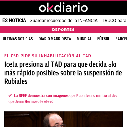
ES NOTICIA
Guardar recuerdos de la INFANCIA
TRUCO para
DEPORTES
ÚLTIMAS NOTICIAS
DIARIO MADRIDISTA
MUNDIAL
FÚTBOL
BARCE
EL CSD PIDE SU INHABILITACIÓN AL TAD
Iceta presiona al TAD para que decida «lo
más rápido posible» sobre la suspensión de
Rubiales
La RFEF demuestra con imágenes que Rubiales no mintió al decir
que Jenni Hermoso le elevó