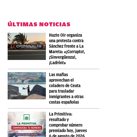
ÚLTIMAS NOTICIAS
Hazte Oir organiza
una protesta contra
Sánchez frente a La
Mareta: «¡Corrupto!,
¡Sinvergüenza!,
¡Ladrón!»
Las mafias
aprovechan el
coladero de Ceuta
para trasladar
inmigrantes a otras
costas españolas
La Primitiva:
resultado y
comprobar número
premiado hoy, jueves
6 de agosto de 2026