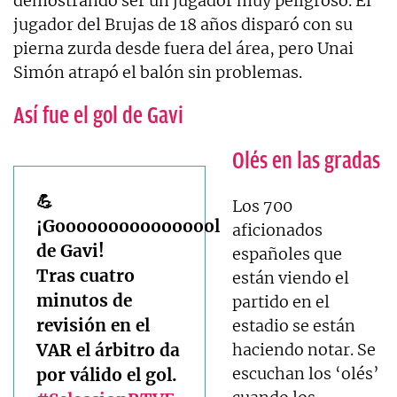
demostrando ser un jugador muy peligroso. El
jugador del Brujas de 18 años disparó con su
pierna zurda desde fuera del área, pero Unai
Simón atrapó el balón sin problemas.
Así fue el gol de Gavi
Olés en las gradas
💪
Los 700
¡Goooooooooooooool
aficionados
de Gavi!
españoles que
Tras cuatro
están viendo el
minutos de
partido en el
revisión en el
estadio se están
VAR el árbitro da
haciendo notar. Se
escuchan los ‘olés’
por válido el gol.