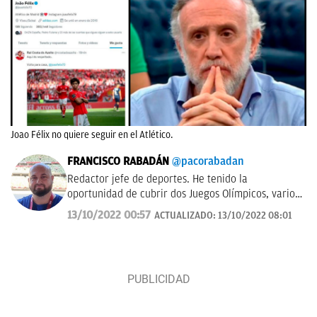
Joao Félix no quiere seguir en el Atlético.
FRANCISCO RABADÁN
@pacorabadan
Redactor jefe de deportes. He tenido la
oportunidad de cubrir dos Juegos Olímpicos, varios
Mundiales de distintas disciplinas y algún que otro
13/10/2022 00:57
ACTUALIZADO:
13/10/2022 08:01
All-Star de la NBA con los Gasol. De Córdoba y sin
acento.