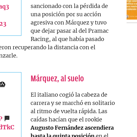
sancionado con la pérdida de
aq3
una posición por su acción
agresiva con Márquez y tuvo
23
que dejar pasar al del Pramac
Racing, al que había pasado
eron recuperando la distancia con el
nzarle.
Márquez, al suelo
😱
El italiano cogió la cabeza de
carrera y se marchó en solitario
al ritmo de vuelta rápida. Las
P
🏁
caídas hacían que el rookie
mdTkC
Augusto Fernández
ascendiera
hasta la quinta posición
en el