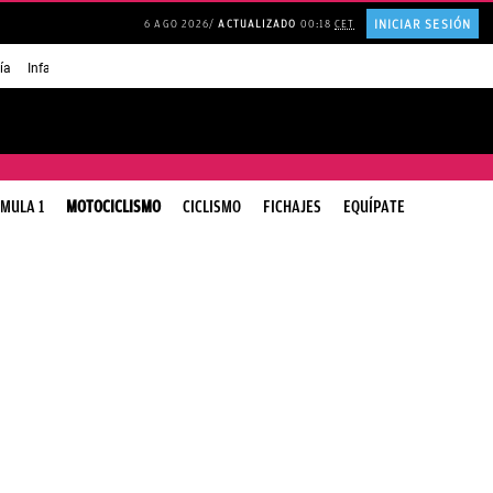
INICIAR SESIÓN
6 AGO 2026
ACTUALIZADO
00:18
CET
ía
Infancia AMANCIO ORTEGA
FRASES que decimos en los BARES
FRASES pa
MULA 1
MOTOCICLISMO
CICLISMO
FICHAJES
EQUÍPATE