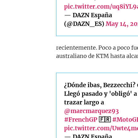
pic.twitter.com/uq8iYL9
— DAZN España
(@DAZN_ES)
May 14, 20
recientemente. Poco a poco fu
australiano de KTM hasta alca
¿Dónde ibas, Bezzecchi? 
Llegó pasado y 'obligó' a
trazar largo a
@marcmarquez93
#FrenchGP
🇫🇷
#MotoG
pic.twitter.com/Uwte4
— DAZN España