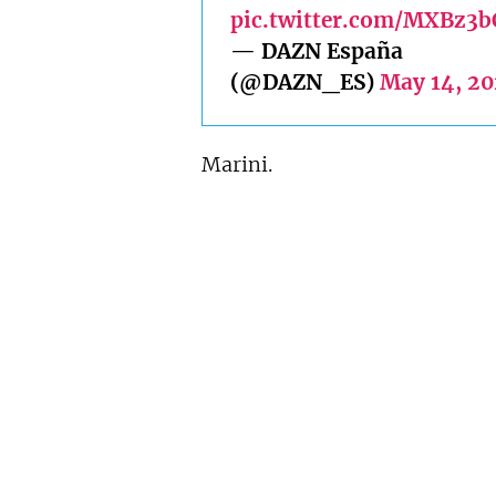
pic.twitter.com/MXBz3b
— DAZN España
(@DAZN_ES)
May 14, 20
Marini.