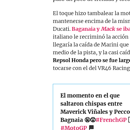
El toque hizo tambalear la mot
mantenerse encima de la misma
Ducati.
Baganaia y
Mack
se ib
italiano le recriminó la acción
llegaría la caída de Marini qu
medio de la pista, y la casi ca
Repsol Honda pero se fue largo
tocarse con el del VR46 Racin
El momento en el que
saltaron chispas entre
Maverick Viñales y Pecco
Bagnaia 🤬😡
#FrenchGP

#MotoGP
🏁