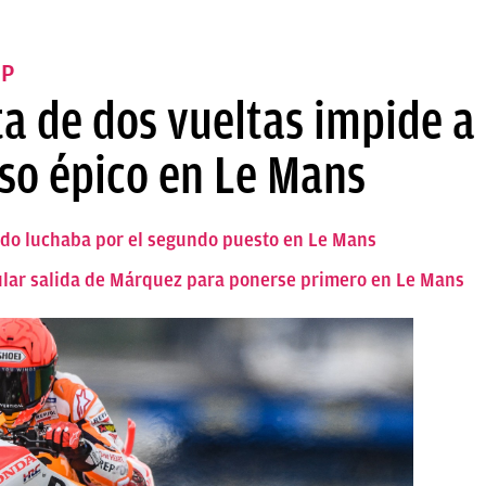
GP
ta de dos vueltas impide 
eso épico en Le Mans
ndo luchaba por el segundo puesto en Le Mans
cular salida de Márquez para ponerse primero en Le Mans