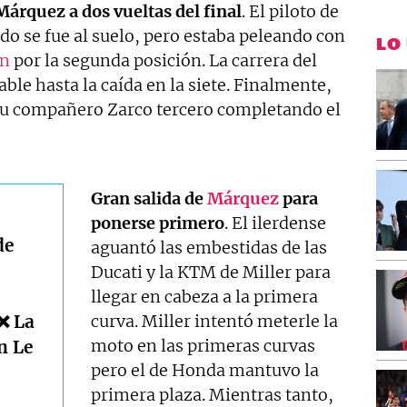
Márquez a dos vueltas del final
. El piloto de
o se fue al suelo, pero estaba peleando con
LO
ín
por la segunda posición. La carrera del
ble hasta la caída en la siete. Finalmente,
u compañero Zarco tercero completando el
Gran salida de
Márquez
para
ponerse primero
. El ilerdense
de
aguantó las embestidas de las
Ducati y la KTM de Miller para
llegar en cabeza a la primera
❌ La
curva. Miller intentó meterle la
moto en las primeras curvas
n Le
pero el de Honda mantuvo la
primera plaza. Mientras tanto,