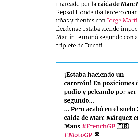
marcado por la
caída de Marc 
Repsol Honda iba tercero cuand
uñas y dientes con
Jorge Mart
ilerdense estaba siendo impeca
Martín terminó segundo con s
triplete de Ducati.
¡Estaba haciendo un
carrerón! En posiciones 
podio y peleando por ser
segundo…
… Pero acabó en el suelo 
caída de Marc Márquez e
Mans
#FrenchGP
🇫🇷
#MotoGP
🏁