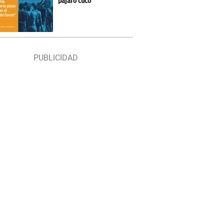
pájaro cuco