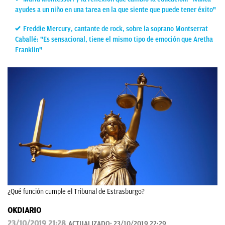
ayudes a un niño en una tarea en la que siente que puede tener éxito"
Freddie Mercury, cantante de rock, sobre la soprano Montserrat
Caballé: "Es sensacional, tiene el mismo tipo de emoción que Aretha
Franklin"
¿Qué función cumple el Tribunal de Estrasburgo?
OKDIARIO
23/10/2019 21:28
ACTUALIZADO:
23/10/2019 22:29