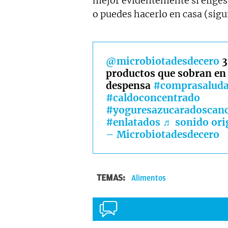
mejor evidentemente si eliges
o puedes hacerlo en casa (sigu
@microbiotadesdecero
3
productos que sobran en
despensa
#comprasaluda
#caldoconcentrado
#yoguresazucaradoscanc
#enlatados
♬ sonido ori
– Microbiotadesdecero
TEMAS:
Alimentos