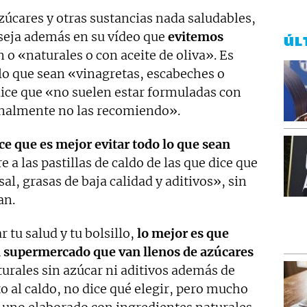
azúcares y otras sustancias nada saludables,
nseja además en su vídeo que
evitemos
ÚL
 o «naturales o con aceite de oliva». Es
 lo que sean «vinagretas, escabeches o
dice que «no suelen estar formuladas con
onalmente no las recomiendo».
e que es mejor evitar todo lo que sean
re a las pastillas de caldo de las que dice que
l, grasas de baja calidad y aditivos», sin
an.
r tu salud y tu bolsillo,
lo mejor es que
l supermercado que van llenos de azúcares
turales sin azúcar ni aditivos además de
to al caldo, no dice qué elegir, pero mucho