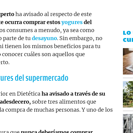
perto
ha avisado al respecto de este
te ocurra comprar estos
yogures
del
os consumes a menudo, ya sea como
LO
 parte de tu
desayuno
. Sin embargo, no
CU
ni tienen los mismos beneficios para tu
 conocer cuáles son aquellos que
rto.
ogures del supermercado
rior en Dietética
ha avisado a través de su
adesdecero,
sobre tres alimentos que
 la compra de muchas personas. Y uno de los
gura que
nunca deberíamos comprar