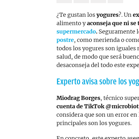
¿Te gustan los
yogures
?. Un
ex
alimento y
aconseja que ni se 
supermercado
.
Seguramente l
postre
, como merienda o como
todos los yogures son iguales 
salud, de modo que será bueno
desaconseja del todo este expe
Experto avisa sobre los y
Miodrag Borges
, técnico supe
cuenta de TikTok @microbiot
considera que son un error en
principales son los yogures.
En concreto, este experto ase