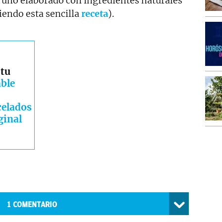
 uno elaborado con ingredientes naturales
iendo esta sencilla
receta
).
 tu
ble
elados
ginal
1
COMENTARIO