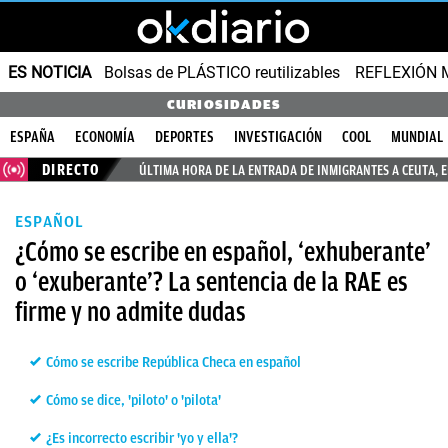
ES NOTICIA
Bolsas de PLÁSTICO reutilizables
REFLEXIÓN 
CURIOSIDADES
ESPAÑA
ECONOMÍA
DEPORTES
INVESTIGACIÓN
COOL
MUNDIAL
DIRECTO
ÚLTIMA HORA DE LA ENTRADA DE INMIGRANTES A CEUTA, 
ESPAÑOL
¿Cómo se escribe en español, ‘exhuberante’
o ‘exuberante’? La sentencia de la RAE es
firme y no admite dudas
Cómo se escribe República Checa en español
Cómo se dice, 'piloto' o 'pilota'
¿Es incorrecto escribir 'yo y ella'?