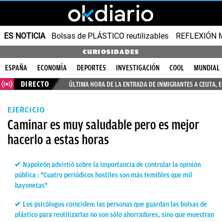
ES NOTICIA
Bolsas de PLÁSTICO reutilizables
REFLEXIÓN 
CURIOSIDADES
ESPAÑA
ECONOMÍA
DEPORTES
INVESTIGACIÓN
COOL
MUNDIAL
DIRECTO
ÚLTIMA HORA DE LA ENTRADA DE INMIGRANTES A CEUTA, 
EJERCICIO
Caminar es muy saludable pero es mejor
hacerlo a estas horas
Napoleón advirtió sobre la importancia de controlar la opinión
pública : "Cuatro periódicos hostiles son más temibles que mil
bayonetas"
Los psicólogos coinciden: las personas que guardan las bolsas de
plástico para reutilizarlas no son sólo ahorradores, sino que muestran