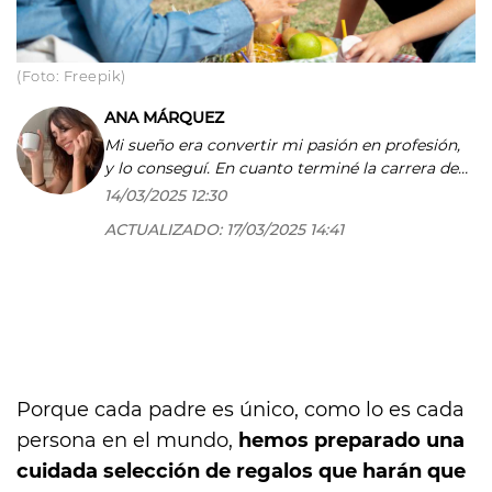
(Foto: Freepik)
ANA MÁRQUEZ
Mi sueño era convertir mi pasión en profesión,
y lo conseguí. En cuanto terminé la carrera de
periodismo entré en el mundo editorial y no he
14/03/2025 12:30
parado de escribir sobre moda, belleza, cine y
ACTUALIZADO:
17/03/2025 14:41
estilo de vida para importantes cabeceras
como COOLthelifestyle. Me encanta aprender y
enseñar, tanto que soy docente de Periodismo
Digital y Redes Sociales en Condé Nast College.
Y como curiosidad, añadir que soy imagen de
una crema facial de una conocida marca y es
posible que me encuentres en algún 'beauty
stand'.
Porque cada padre es único, como lo es cada
persona en el mundo,
hemos preparado una
cuidada selección de regalos que harán que