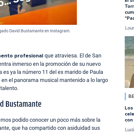
El s
Torr
cump
"Pa
Lour
olgado David Bustamante en Instagram.
)
nto profesional
que atraviesa. El de San
entra inmerso en la promoción de su nuevo
ra es ya la número 11 del ex marido de Paula
o en el panorama musical mantenido a lo largo
talento.
B
id Bustamante
Los 
cele
hemos podido conocer un poco más sobre la
con 
nte, que ha compartido con asiduidad sus
Lucí