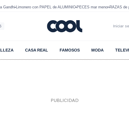
a Gandhi
Limonero con PAPEL de ALUMINIO
PECES mar menor
RAZAS de p
6
Iniciar s
ELLEZA
CASA REAL
FAMOSOS
MODA
TELEV