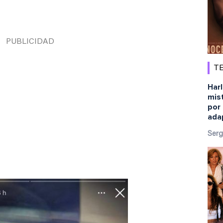
TE
Harl
mist
por 
ada
Serg