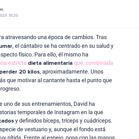
om
2025 19:20
a atravesando una época de cambios. Tras
fumar
, el cántabro se ha centrado en su salud y
pecto físico. Para ello, él mismo ha
una estricta
dieta alimentaria
que, combinada
perder 20 kilos
, aproximadamente. Unos
s que motivar al cantante hasta el punto que
progreso.
e uno de sus entrenamientos, David ha
istorias temporales de Instagram en la que
cados
y definidos bíceps, tríceps y cuádriceps.
especie de vestuario y, aunque el fondo está
y nítida. Frente al espejo, posa con las manos