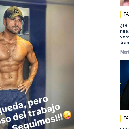
F
¿Te
nue
ver
tra
Mar
F