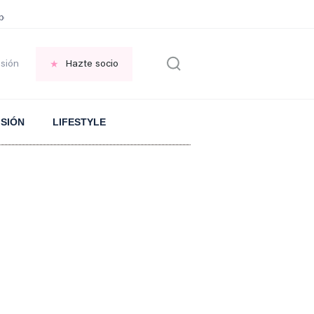
erro
MEZCLA para que la CASA siempre HUELA bien
Adquirir una VIVIENDA 
esión
Hazte socio
ISIÓN
LIFESTYLE