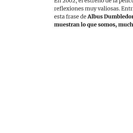
En 2002, el estreno de la pelíc
reflexiones muy valiosas. Ent
esta frase de
Albus Dumbledor
muestran lo que somos, much