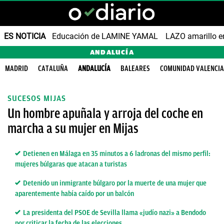
ES NOTICIA
Educación de LAMINE YAMAL
LAZO amarillo e
ANDALUCÍA
MADRID
CATALUÑA
ANDALUCÍA
BALEARES
COMUNIDAD VALENCI
SUCESOS MIJAS
Un hombre apuñala y arroja del coche en
marcha a su mujer en Mijas
Detienen en Málaga en 35 minutos a 6 ladronas del mismo perfil:
mujeres búlgaras que atacan a turistas
Detenido un inmigrante búlgaro por la muerte de una mujer que
aparentemente había caído por un balcón
La presidenta del PSOE de Sevilla llama «judío nazi» a Bendodo
por criticar la fecha de las elecciones