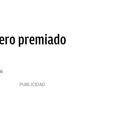
mero premiado
26