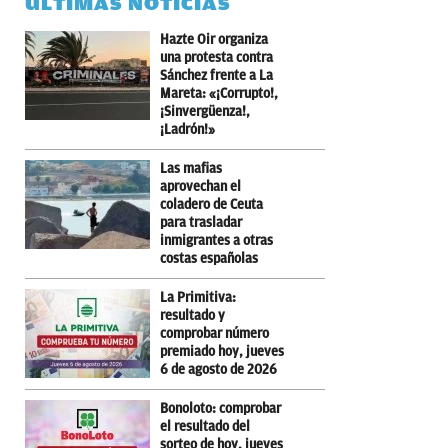
ÚLTIMAS NOTICIAS
Hazte Oir organiza
una protesta contra
Sánchez frente a La
Mareta: «¡Corrupto!,
¡Sinvergüenza!,
¡Ladrón!»
Las mafias
aprovechan el
coladero de Ceuta
para trasladar
inmigrantes a otras
costas españolas
La Primitiva:
resultado y
comprobar número
premiado hoy, jueves
6 de agosto de 2026
Bonoloto: comprobar
el resultado del
sorteo de hoy, jueves