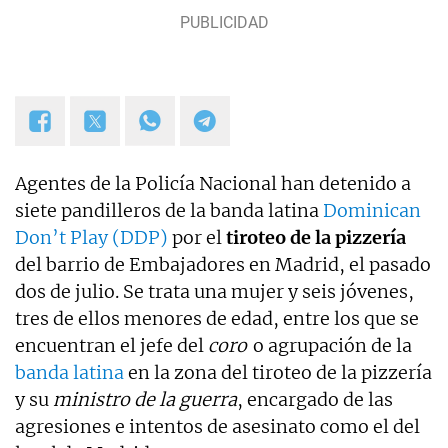
Las Mañanas de Cuatro y el Programa de Ana Rosa
hasta el año 2019 y desde entonces colaboro con
TVE. Desde hace dos años, también me puedes
escuchar en el programa Por Fin de Onda Cero en
la sección "De buenos y malos". Coautor de los
libros "Los reyes latinos", "Red de mentiras" y "Tras
el muro".
Agentes de la Policía Nacional han detenido a
siete pandilleros de la banda latina
Dominican
Don’t Play (DDP)
por el
tiroteo de la pizzería
del barrio de Embajadores en Madrid, el pasado
dos de julio. Se trata una mujer y seis jóvenes,
tres de ellos menores de edad, entre los que se
encuentran el jefe del
coro
o agrupación de la
banda latina
en la zona del tiroteo de la pizzería
y su
ministro de la guerra
, encargado de las
agresiones e intentos de asesinato como el del