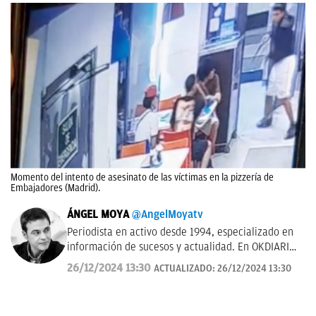
Momento del intento de asesinato de las víctimas en la pizzería de
Embajadores (Madrid).
ÁNGEL MOYA
@AngelMoyatv
Periodista en activo desde 1994, especializado en
información de sucesos y actualidad. En OKDIARIO
desde el año 2018. Fui redactor del Diario de Las
26/12/2024 13:30
ACTUALIZADO:
26/12/2024 13:30
Palmas, pasé por los Informativos de Telecinco, me
ocupé de sucesos en Telemadrid hasta el 2006, fui
prescriptor en plató de sucesos y actualidad para