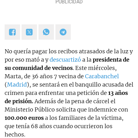
hasta el año 2019 y desde entonces colaboro con
TVE. Desde hace dos años, también me puedes
escuchar en el programa Por Fin de Onda Cero en
la sección "De buenos y malos". Coautor de los
libros "Los reyes latinos", "Red de mentiras" y "Tras
el muro".
No quería pagar los recibos atrasados de la luz y
por eso mató a y
descuartizó
a la
presidenta de
su comunidad de vecinos
. Este miércoles,
Marta, de 36 años 7 vecina de
Carabanchel
(
Madrid
), se sentará en el banquillo acusada del
crimen para enfrentar una petición de
13 años
de prisión.
Además de la pena de cárcel el
Ministerio Público solicita que indemnice con
100.000 euros
a los familiares de la víctima,
que tenía 68 años cuando ocurrieron los
hechos.