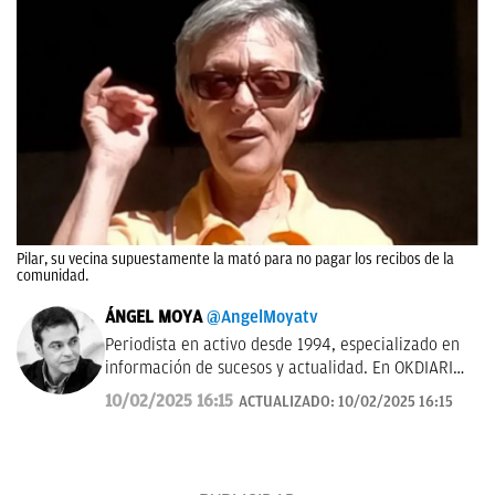
Pilar, su vecina supuestamente la mató para no pagar los recibos de la
comunidad.
ÁNGEL MOYA
@AngelMoyatv
Periodista en activo desde 1994, especializado en
información de sucesos y actualidad. En OKDIARIO
desde el año 2018. Fui redactor del Diario de Las
10/02/2025 16:15
ACTUALIZADO:
10/02/2025 16:15
Palmas, pasé por los Informativos de Telecinco, me
ocupé de sucesos en Telemadrid hasta el 2006, fui
prescriptor en plató de sucesos y actualidad para
Las Mañanas de Cuatro y el Programa de Ana Rosa