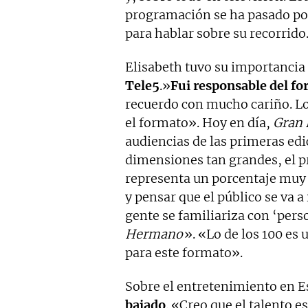
programación se ha pasado po
para hablar sobre su recorrido
Elisabeth tuvo su importancia 
Tele5
.»
Fui responsable del fo
recuerdo con mucho cariño. Lo
el formato». Hoy en día,
Gran
audiencias de las primeras ed
dimensiones tan grandes, el p
representa un porcentaje muy
y pensar que el público se va a
gente se familiariza con ‘perso
Hermano
». «Lo de los 100 es 
para este formato».
Sobre el entretenimiento en E
bajado
. «Creo que el talento e