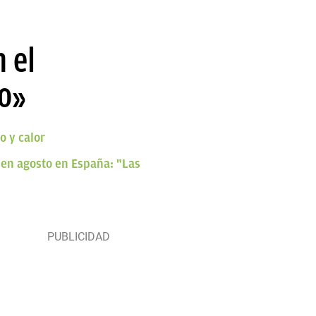
 el
do»
o y calor
2 en agosto en España: "Las