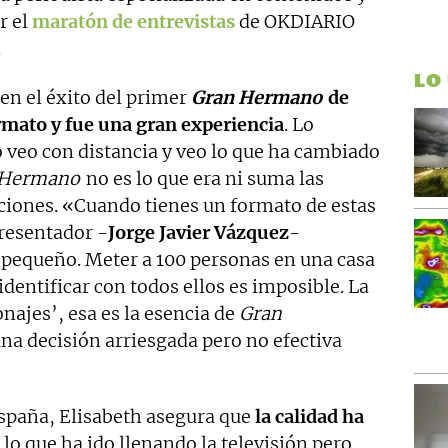
r el
maratón de entrevistas
de OKDIARIO
.
LO
en el éxito del primer
Gran Hermano
de
rmato y fue una gran experiencia
. Lo
 veo con distancia y veo lo que ha cambiado
 Hermano
no es lo que era ni suma las
iciones. «Cuando tienes un formato de estas
resentador -
Jorge Javier Vázquez
-
 pequeño. Meter a 100 personas en una casa
 identificar con todos ellos es imposible. La
najes’, esa es la esencia de
Gran
una decisión arriesgada pero no efectiva
spaña, Elisabeth asegura que
la calidad ha
s lo que ha ido llenando la televisión pero