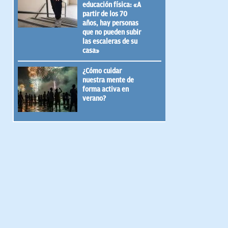
educación física: «A
partir de los 70
años, hay personas
que no pueden subir
las escaleras de su
casa»
¿Cómo cuidar
nuestra mente de
forma activa en
verano?