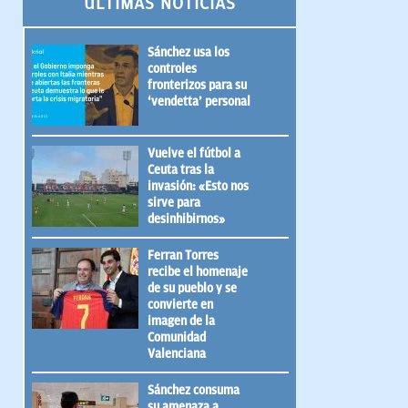
ÚLTIMAS NOTICIAS
Sánchez usa los
controles
fronterizos para su
‘vendetta’ personal
Vuelve el fútbol a
Ceuta tras la
invasión: «Esto nos
sirve para
desinhibirnos»
Ferran Torres
recibe el homenaje
de su pueblo y se
convierte en
imagen de la
Comunidad
Valenciana
Sánchez consuma
su amenaza a