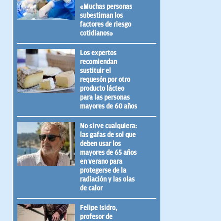
«Muchas personas
subestiman los
factores de riesgo
cotidianos»
Los expertos
recomiendan
sustituir el
requesón por otro
producto lácteo
para las personas
mayores de 60 años
No sirve cualquiera:
las gafas de sol que
deben usar los
mayores de 65 años
en verano para
protegerse de la
radiación y las olas
de calor
Felipe Isidro,
profesor de