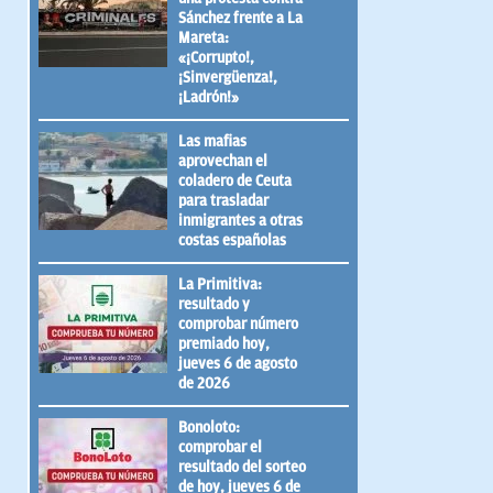
Sánchez frente a La
Mareta:
«¡Corrupto!,
¡Sinvergüenza!,
¡Ladrón!»
Las mafias
aprovechan el
coladero de Ceuta
para trasladar
inmigrantes a otras
costas españolas
La Primitiva:
resultado y
comprobar número
premiado hoy,
jueves 6 de agosto
de 2026
Bonoloto:
comprobar el
resultado del sorteo
de hoy, jueves 6 de