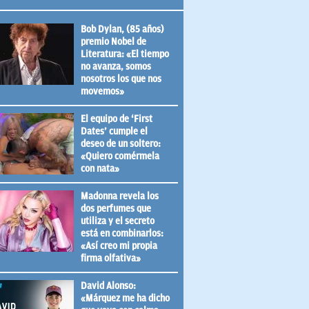
Bob Dylan, (85 años)
premio Nobel de
Literatura: «El tiempo
no avanza, somos
nosotros los que nos
movemos»
El equipo de ‘First
Dates’ cumple el
deseo de un soltero:
«Quiero comérmela
con nata»
Madonna revela los
dos perfumes que
utiliza y el secreto
está en combinarlos:
«Así creo mi propia
firma olfativa»
David Alonso:
«Márquez me ha dicho