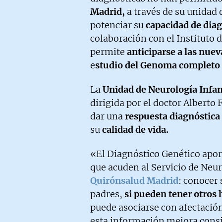
Madrid,
a través de su unidad
potenciar su
capacidad de dia
colaboración con el Instituto 
permite
anticiparse a las nuev
e
studio del Genoma completo d
La
Unidad de Neurología Infan
dirigida por el doctor Alberto
dar una
respuesta diagnóstica
su
calidad de vida.
«El Diagnóstico Genético apor
que acuden al Servicio de Neur
Quirónsalud Madrid
: conocer 
padres,
si pueden tener otros
puede asociarse con afectació
esta información mejora consi