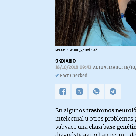
secuenciacion_genetica2
OKDIARIO
18/10/2018 09:43
ACTUALIZADO:
18/10
Fact Checked
En algunos
trastornos neurol
intelectual u otros problemas 
subyace una
clara base genéti
diagnósticas no han permitido