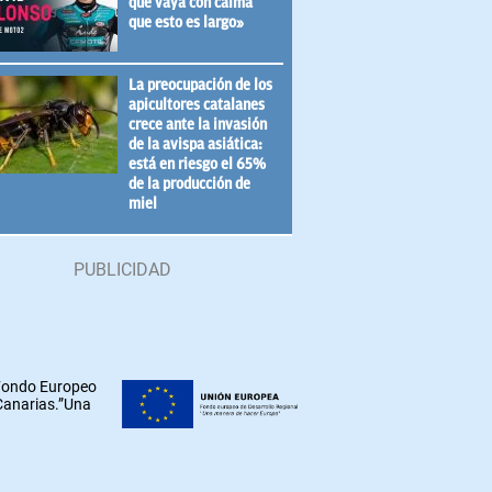
que vaya con calma
que esto es largo»
La preocupación de los
apicultores catalanes
crece ante la invasión
de la avispa asiática:
está en riesgo el 65%
de la producción de
miel
 Fondo Europeo
 Canarias.”Una