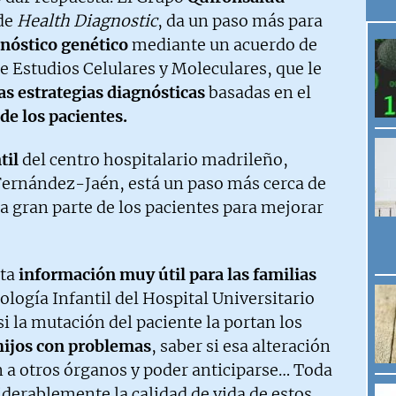
 de
Health Diagnostic
, da un paso más para
gnóstico genético
mediante un acuerdo de
de Estudios Celulares y Moleculares, que le
as estrategias diagnósticas
basadas en el
e los pacientes.
til
del centro hospitalario madrileño,
 Fernández-Jaén, está un paso más cerca de
a gran parte de los pacientes para mejorar
ta
información muy útil para las familias
ología Infantil del Hospital Universitario
si la mutación del paciente la portan los
 hijos con problemas
, saber si esa alteración
n a otros órganos y poder anticiparse… Toda
derablemente la calidad de vida de estos