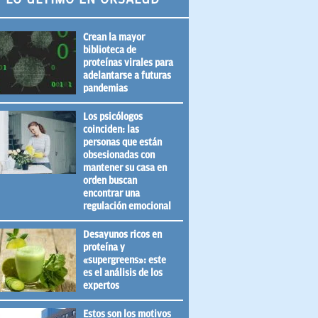
Crean la mayor
biblioteca de
proteínas virales para
adelantarse a futuras
pandemias
Los psicólogos
coinciden: las
personas que están
obsesionadas con
mantener su casa en
orden buscan
encontrar una
regulación emocional
Desayunos ricos en
proteína y
«supergreens»: este
es el análisis de los
expertos
Estos son los motivos