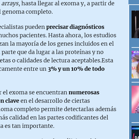
o
arrays
,
hasta llegar al exoma y, a partir de
el genoma completo.
ecialistas pueden
precisar diagnósticos
uchos pacientes. Hasta ahora, los estudios
an la mayoría de los genes incluidos en el
arte que da lugar a las proteínas y no
tas o calidades de lectura aceptables.Esta
icamente entre un
3% y un 10% de todo
or el exoma se encuentran
numerosas
n clave
en el desarrollo de ciertas
Genoma completo permite detectarlas además
ás calidad en las partes codificantes del
a es tan importante.