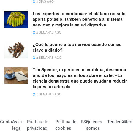
3 DÍAS AGO
Los expertos lo confirman: el plátano no solo
aporta potasio, también beneficia al sistema
nervioso y mejora la salud digestiva
2 SEMANAS AGO
¿Qué le ocurre a tus nervios cuando comes
clavo a diario?
2 SEMANAS AGO
Tim Spector, experto en microbiota, desmonta
uno de los mayores mitos sobre el café: «La
ciencia demuestra que puede ayudar a reducir
la presión arterial»
2 SEMANAS AGO
Contacto
Aviso
Política de
Política de
RSS
Quiénes
Tendencias
Site
legal
privacidad
cookies
somos