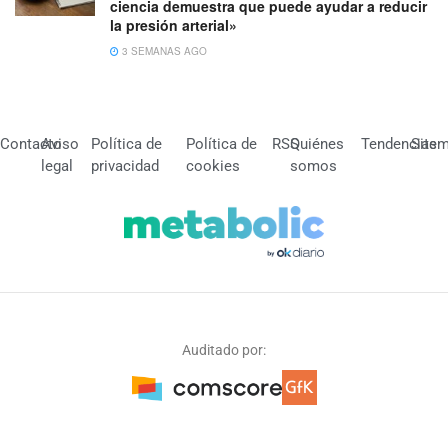
ciencia demuestra que puede ayudar a reducir
la presión arterial»
3 SEMANAS AGO
Contacto
Aviso
Política de
Política de
RSS
Quiénes
Tendencias
Site
legal
privacidad
cookies
somos
Auditado por: