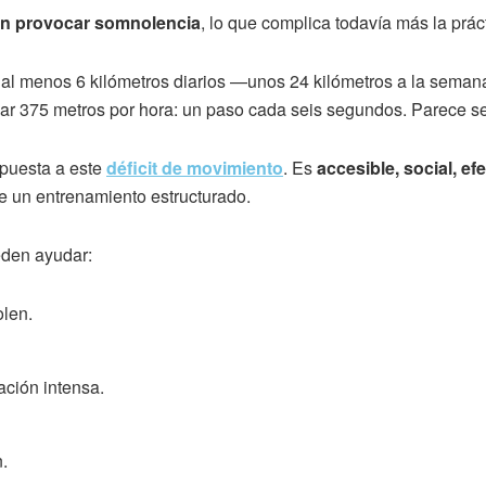
en provocar somnolencia
, lo que complica todavía más la prác
al menos 6 kilómetros diarios —unos 24 kilómetros a la seman
r 375 metros por hora: un paso cada seis segundos. Parece senc
puesta a este
déficit de movimiento
. Es
accesible, social, ef
de un entrenamiento estructurado.
eden ayudar:
olen.
ción intensa.
n.