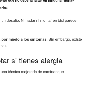
ento que no debería faltar en ninguna rutina»
ario»
 un desafío. Ni nadar ni montar en bici parecen
a por miedo a los síntomas
. Sin embargo, existe
olen.
r si tienes alergia
e una técnica mejorada de caminar que