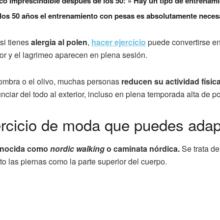
sico imprescindible después de los 50: » Hay un tipo de entrenami
 los 50 años el entrenamiento con pesas es absolutamente neces
 si tienes
alergia al polen
,
hacer ejercicio
puede convertirse en
r y el lagrimeo aparecen en plena sesión.
sombra o el olivo, muchas personas
reducen su actividad físic
nciar del todo al exterior, incluso en plena temporada alta de p
ercicio de moda que puedes adapta
conocida como
nordic walking
o caminata nórdica.
Se trata d
to las piernas como la parte superior del cuerpo.