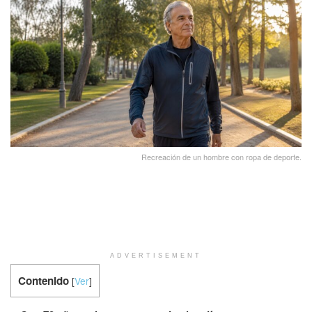
Recreación de un hombre con ropa de deporte.
ADVERTISEMENT
Contenido
[
Ver
]