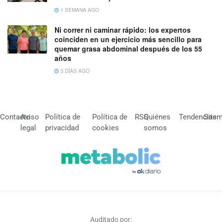
1 SEMANA AGO
Ni correr ni caminar rápido: los expertos
coinciden en un ejercicio más sencillo para
quemar grasa abdominal después de los 55
años
3 DÍAS AGO
Contacto
Aviso
Política de
Política de
RSS
Quiénes
Tendencias
Site
legal
privacidad
cookies
somos
Auditado por: