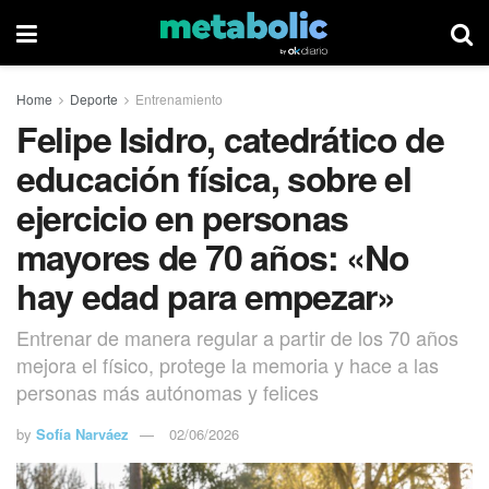
Home
Deporte
Entrenamiento
Felipe Isidro, catedrático de
educación física, sobre el
ejercicio en personas
mayores de 70 años: «No
hay edad para empezar»
Entrenar de manera regular a partir de los 70 años
mejora el físico, protege la memoria y hace a las
personas más autónomas y felices
by
Sofía Narváez
02/06/2026