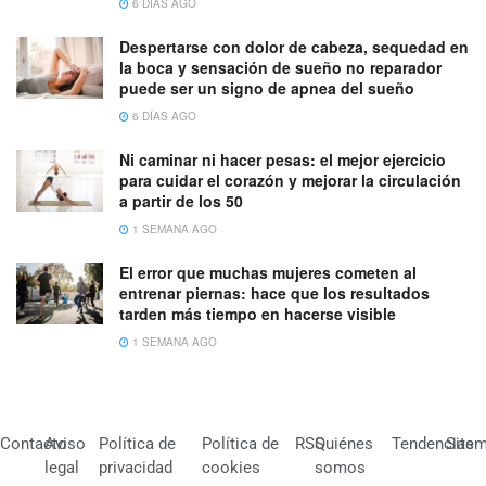
6 DÍAS AGO
Despertarse con dolor de cabeza, sequedad en
la boca y sensación de sueño no reparador
puede ser un signo de apnea del sueño
6 DÍAS AGO
Ni caminar ni hacer pesas: el mejor ejercicio
para cuidar el corazón y mejorar la circulación
a partir de los 50
1 SEMANA AGO
El error que muchas mujeres cometen al
entrenar piernas: hace que los resultados
tarden más tiempo en hacerse visible
1 SEMANA AGO
Contacto
Aviso
Política de
Política de
RSS
Quiénes
Tendencias
Site
legal
privacidad
cookies
somos