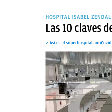
HOSPITAL ISABEL ZENDAL
Las 10 claves d
Así es el súperhospital antiCovi