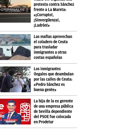
protesta contra Sánchez
frente a La Mareta:
«¡Corrupto!,
¡Sinvergüenza!,
¡Ladrón!»
Las mafias aprovechan
el coladero de Ceuta
para trasladar
inmigrantes a otras
costas españolas
Los inmigrantes
ilegales que deambulan
por las calles de Ceuta:
«Pedro Sánchez es
buena gente»
La hija de la ex gerente
de una empresa pública
de Sevilla dependiente
del PSOE fue colocada
en Prodetur