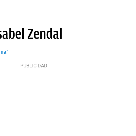
sabel Zendal
ina’